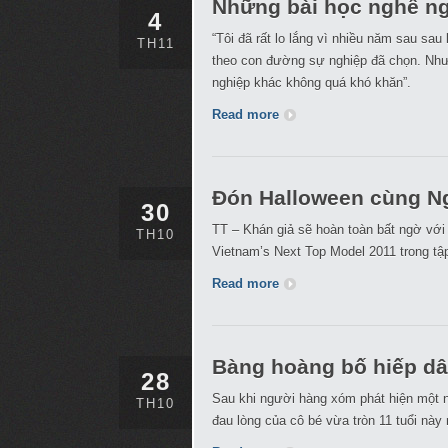
Những bài học nghề ng
4
“Tôi đã rất lo lắng vì nhiều năm sau sau
TH11
theo con đường sự nghiệp đã chọn. Nhưn
nghiệp khác không quá khó khăn”.
Read more
Đón Halloween cùng N
30
TT – Khán giả sẽ hoàn toàn bất ngờ với
TH10
Vietnam’s Next Top Model 2011 trong tập
Read more
Bàng hoàng bố hiếp dâ
28
Sau khi người hàng xóm phát hiện một n
TH10
đau lòng của cô bé vừa tròn 11 tuổi nà