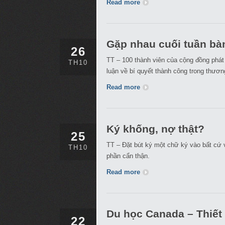
Read more
Gặp nhau cuối tuần bà
26
TT – 100 thành viên của cộng đồng phát
TH10
luận về bí quyết thành công trong thươ
Read more
Ký khống, nợ thật?
25
TT – Đặt bút ký một chữ ký vào bất cứ 
TH10
phần cẩn thận.
Read more
Du học Canada – Thiết
22