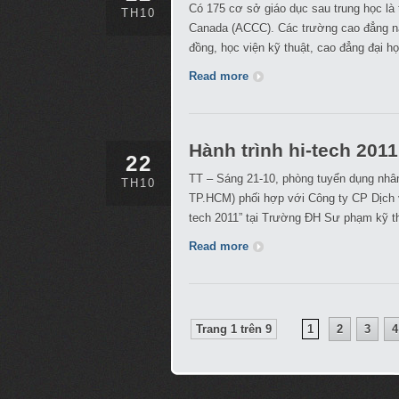
Có 175 cơ sở giáo dục sau trung học l
TH10
Canada (ACCC). Các trường cao đẳng nà
đồng, học viện kỹ thuật, cao đẳng đại h
Read more
Hành trình hi-tech 2011
22
TT – Sáng 21-10, phòng tuyển dụng nhân
TH10
TP.HCM) phối hợp với Công ty CP Dịch v
tech 2011” tại Trường ĐH Sư phạm kỹ 
Read more
Trang 1 trên 9
1
2
3
4