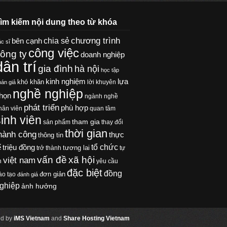
ìm kiếm nội dung theo từ khóa
chương trình
chia sẻ
bên cạnh
c sĩ
công việc
ông ty
doanh nghiệp
dân trí
gia đình
hà nội
học tập
kinh nghiệm
lựa
khó khăn
lời khuyên
hán giả
nghề nghiệp
họn
ngành nghề
phát triển
phù hợp
hân viên
quan tâm
sinh viên
tham gia
sản phẩm
thay đổi
thời gian
hành công
thực
thông tin
tổ chức
ế
triệu đồng
tương lai
trở thành
tự
xã hội
vấn đề
việt nam
n
yêu cầu
đặc biệt
đồng
đơn giản
ào tạo
đánh giá
ghiệp
ảnh hưởng
d by
iMS Vietnam
and
Share Hosting Vietnam