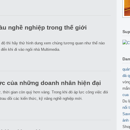
u nghề nghiệp trong thế giới
Sup
ắc độ thì hãy thử hình dung xem chúng tương quan như thế nào
đến khi đi vào ngôi nhà Multimedia.
Dan
quản
đá q
hức của những doanh nhân hiện đại
vòng
mắn
, thời gian còn quý hơn vàng. Trong khi đó áp lực công việc đòi
cua
trau dồi các kiến thức, kỹ năng nghề nghiệp mới.
Du l
nổi 
Sav
ảnh 
Sho