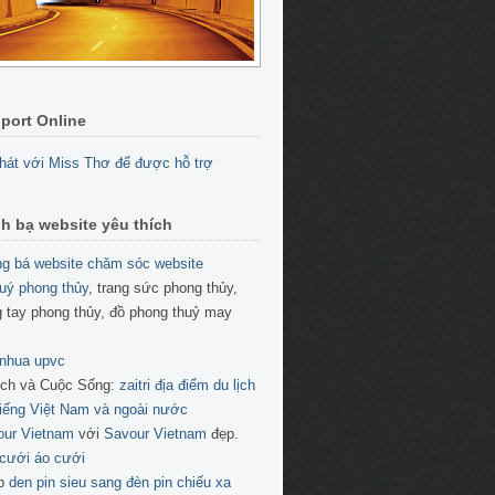
port Online
h bạ website yêu thích
g bá website
chăm sóc website
uý phong thủy
, trang sức phong thủy,
 tay phong thủy, đồ phong thuỷ may
 nhua upvc
ịch và Cuộc Sống:
zaitri địa điểm du lịch
tiếng Việt Nam và ngoài nước
our Vietnam
với
Savour Vietnam
đẹp.
cưới áo cưới
p
den pin sieu sang
đèn pin chiếu xa