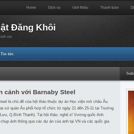
Home
Dịch vụ
Giới thiệu
Thanh toán
D
uật Đăng Khôi
hính xác
Tin tức
Sub
n cảnh với Barnaby Steel
teel là chủ đề của hội thảo thuộc dự án Học viện mở châu Âu
ại sứ quán Áo phối hợp tổ chức từ ngày 21 đến 25-11 tại Trường
Lưu, Q.Bình Thạnh). Tại hội thảo, nghệ sĩ Vương quốc Anh
t chụp ảnh thông qua các dự án của anh tại VN và các quốc gia