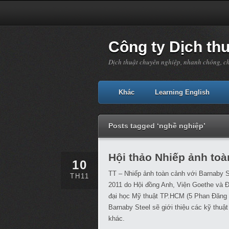
Công ty Dịch th
Dịch thuật chuyên nghiệp, nhanh chóng, c
Khác
Learning English
Posts tagged ‘nghề nghiệp’
Hội thảo Nhiếp ảnh toà
10
TT – Nhiếp ảnh toàn cảnh với Barnaby S
TH11
2011 do Hội đồng Anh, Viện Goethe và Đ
đại học Mỹ thuật TP.HCM (5 Phan Đăng 
Barnaby Steel sẽ giới thiệu các kỹ thuậ
khác.