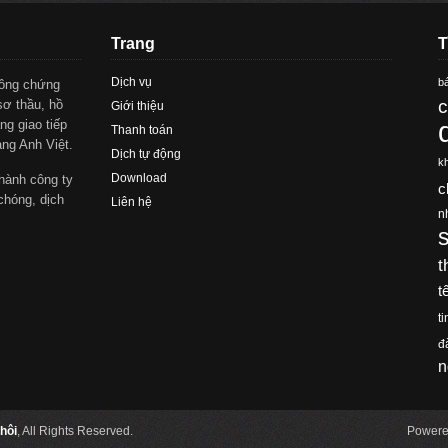
Trang
T
Dịch vụ
bá
công chứng
c
sơ thầu, hồ
Giới thiệu
ng giao tiếp
Thanh toán
àng Anh Việt.
Dịch tự động
k
Download
hành công ty
c
chóng, dịch
Liên hệ
n
t
t
ti
đ
n
hôi
, All Rights Reserved.
Powere