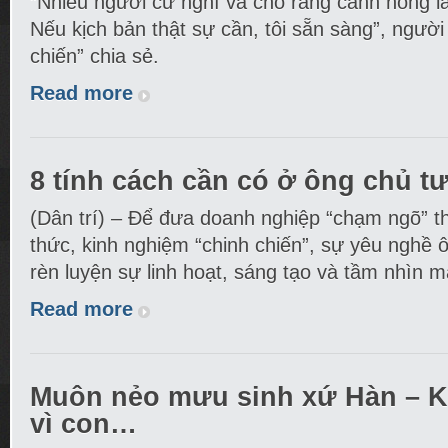
“Nhiều người cứ nghĩ và cho rằng cảnh nóng l
Nếu kịch bản thật sự cần, tôi sẵn sàng”, người
chiến” chia sẻ.
Read more
8 tính cách cần có ở ông chủ tư
(Dân trí) – Để đưa doanh nghiệp “chạm ngõ” t
thức, kinh nghiệm “chinh chiến”, sự yêu nghề 
rèn luyện sự linh hoạt, sáng tạo và tầm nhìn m
Read more
Muôn nẻo mưu sinh xứ Hàn – Kỳ
vì con…