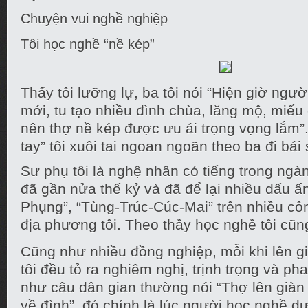
Chuyện vui nghề nghiệp
Tôi học nghề “nề kép”
Thấy tôi lưỡng lự, ba tôi nói “Hiện giờ ngư
mới, tu tạo nhiều đình chùa, lăng mộ, miế
nên thợ nề kép được ưu ái trọng vọng lắm”
tay” tôi xuôi tai ngoan ngoãn theo ba đi bái 
Sư phụ tôi là nghệ nhân có tiếng trong ng
đã gần nửa thế kỷ và đã để lại nhiều dấu ấ
Phụng”, “Tùng-Trúc-Cúc-Mai” trên nhiều côn
địa phương tôi. Theo thầy học nghề tôi cũn
Cũng như nhiều đồng nghiệp, mỗi khi lên gi
tôi đều tỏ ra nghiêm nghị, trịnh trọng và p
như câu dân gian thường nói “Thợ lên già
về đình”, đó chính là lúc người học nghề dư