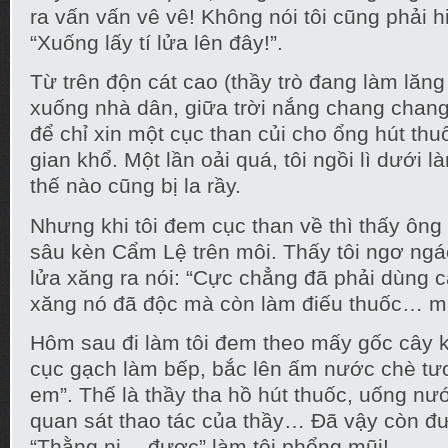
ra vấn vấn vê vê! Không nói tôi cũng phải h
“Xuống lấy tí lửa lên đây!”.
Từ trên độn cát cao (thầy trò đang làm lăn
xuống nhà dân, giữa trời nắng chang chang
để chỉ xin một cục than củi cho ổng hút thu
gian khổ. Một lần oải quá, tôi ngồi lì dưới l
thế nào cũng bị la rầy.
Nhưng khi tôi đem cục than về thì thấy ông
sâu kèn Cẩm Lệ trên môi. Thấy tôi ngơ ngá
lửa xăng ra nói: “Cực chẳng đã phải dùng cá
xăng nó đã độc mà còn làm điếu thuốc… m
Hôm sau đi làm tôi đem theo mấy gốc cây 
cục gạch làm bếp, bắc lên ấm nước chè tươi
em”. Thế là thầy tha hồ hút thuốc, uống nướ
quan sát thao tác của thầy… Đã vậy còn đ
“Thằng ni… được” làm tôi phổng mũi!