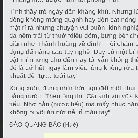
Tình thầy trò ngày dần khăng khít. Những l
đồng không mông quạnh hay độn cát nóng r
mật rỉ rả những chuyện vui buồn, kinh ngh
đã nếm trải từ thuở “điếu đóm, bưng bê” ch
giàn như Thành hoàng về đình”. Tôi chăm 
dụng để nâng cao tay nghề. Duy có một bí
bật mí nhưng cho đến nay tôi vẫn không th
đó là cứ hết ngày làm việc, ông không rửa 
khuất để “tự… tưới tay”.
Xong xuôi, đứng nhìn trời ngó đất một chút 
bằng nước. Theo ông thì “Cái anh vôi vữa k
tiểu. Nhờ hắn (nước tiểu) mà mấy chục n
không bị vôi ăn nứt nẻ, rỉ máu tay”.
ĐÀO QUANG BẮC (Huế)