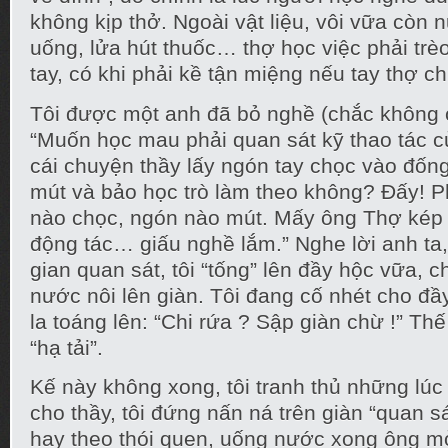
không kịp thở. Ngoài vật liệu, vôi vữa còn 
uống, lửa hút thuốc… thợ học việc phải trèo
tay, có khi phải kề tận miệng nếu tay thợ ch
Tôi được một anh đã bỏ nghề (chắc không có 
“Muốn học mau phải quan sát kỹ thao tác c
cái chuyện thầy lấy ngón tay chọc vào đống
mút và bảo học trò làm theo không? Đấy! P
nào chọc, ngón nào mút. Mấy ông Thợ kép
động tác… giấu nghề lắm.” Nghe lời anh ta,
gian quan sát, tôi “tống” lên đầy hộc vữa, ch
nước nôi lên giàn. Tôi đang cố nhét cho đầ
la toáng lên: “Chi rứa ? Sập giàn chừ !” Thế 
“hạ tải”.
Kế này không xong, tôi tranh thủ những lú
cho thầy, tôi đứng nấn ná trên giàn “quan sá
hay theo thói quen, uống nước xong ông m