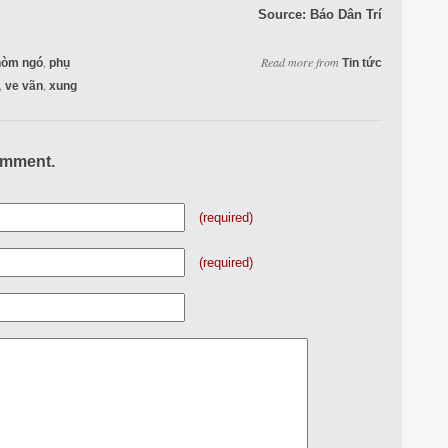
Source:
Báo Dân Trí
,
Read more from
hòm ngó
phụ
Tin tức
,
,
ve vãn
xung
omment.
(required)
(required)