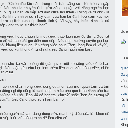
gie: “Chiến đấu lâu năm trong mặt trận công sở. Tôi hiểu và gặp
n. Nếu như là chuyện tình giữa đồng nghiệp với đồng nghiệp bạn
p. Vì giữa bạn và sếp sợi dây giữa lên thiên đường và xuống địa
 đôi khi chính vì sự nhạy cảm của bạn lại đánh lừa cảm xúc nơi
thường tình của sếp thành tình ý. Vì vậy, hãy kiểm định tất cả
ếp đang thực sự thích bạn”.
Sup
ông việc hoặc chuẩn bị một cuộc thảo luận nào đó thì là điều rất
c độ và tần xuất gọi điện của sếp. Nếu sếp thường xuyên gọi bạn
hỏi không liên quan đến công việc như: “Bạn đang làm gì vậy?”,
m việc có vui không?”…nghĩa là sếp đang muốn gần bạn.
Dan
bạn chờ tại văn phòng để giải quyết một số công việc có lẽ bạn
 gì. Nếu việc yêu cầu bạn làm thêm liên quan đến công việc, chắc
quản
n ở lại.
đá q
bạn
vòng
 muốn có chân trong cuộc sống của nên sếp mới quan tâm và tìm
mắn
 đồng nghiệp cũng là cách sếp ra hiệu cho quá trình đánh cắp trái
cua
những câu hỏi “Bạn đã có bạn trai chưa?” hoặc “bạn ấn tượng về
 là gì?”…Sếp đang thực sự nhắm bạn rồi.
Du l
nổi 
h
Sav
 nhiều người đã vận dụng đúng sức mạnh kỳ diệu của lời khen để
và sếp luôn đủ thông minh để làm điều đó.
ảnh 
Sho