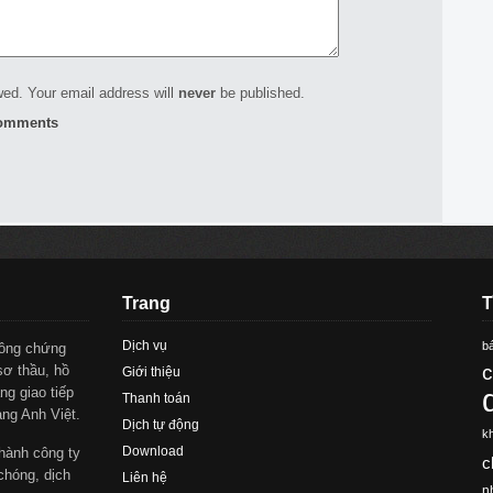
ed. Your email address will
never
be published.
comments
Trang
T
Dịch vụ
bá
công chứng
c
sơ thầu, hồ
Giới thiệu
ng giao tiếp
Thanh toán
àng Anh Việt.
Dịch tự động
k
Download
hành công ty
c
chóng, dịch
Liên hệ
n