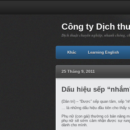
Công ty Dịch th
Dịch thuật chuyên nghiệp, nhanh chóng, c
Khác
Learning English
25 Tháng 9, 2011
Dấu hiệu sếp “nhắm”
(Dân trí) – “Được” sếp quan tâm, sếp “
… là những dấu hiệu đầu tiên cho thấy s
Phụ nữ (con gái) thường có bản năng mạ
phụ nữ sẽ sớm cảm nhận được sự rung c
dành cho mình.