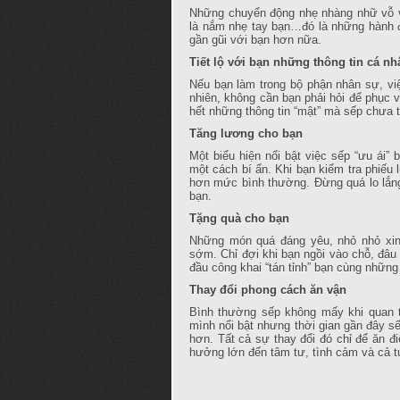
Những chuyển động nhẹ nhàng nhữ vỗ và
là nắm nhẹ tay bạn…đó là những hành 
gần gũi với bạn hơn nữa.
Tiết lộ với bạn những thông tin cá nh
Nếu bạn làm trong bộ phận nhân sự, việ
nhiên, không cần bạn phải hỏi để phục v
hết những thông tin “mật” mà sếp chưa từ
Tăng lương cho bạn
Một biểu hiện nổi bật việc sếp “ưu ái”
một cách bí ẩn. Khi bạn kiểm tra phiếu
hơn mức bình thường. Đừng quá lo lắng
bạn.
Tặng quà cho bạn
Những món quá đáng yêu, nhỏ nhỏ xinh
sớm. Chỉ đợi khi bạn ngồi vào chỗ, đâu
đầu công khai “tán tỉnh” bạn cùng những
Thay đổi pho
Bình thường sếp không mấy khi quan 
mình nổi bật nhưng thời gian gần đây s
hơn. Tất cả sự thay đổi đó chỉ để ăn 
hưởng lớn đến tâm tư, tình cảm và cả 