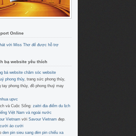
port Online
h bạ website yêu thích
g bá website
chăm sóc website
uý phong thủy
, trang sức phong thủy,
 tay phong thủy, đồ phong thuỷ may
 nhua upvc
ịch và Cuộc Sống:
zaitri địa điểm du lịch
tiếng Việt Nam và ngoài nước
our Vietnam
với
Savour Vietnam
đẹp.
cưới áo cưới
p
den pin sieu sang
đèn pin chiếu xa