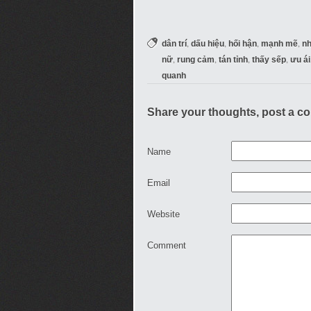
,
,
,
,
dân trí
dấu hiệu
hối hận
mạnh mẽ
n
,
,
,
,
nữ
rung cảm
tán tỉnh
thấy sếp
ưu ái
quanh
Share your thoughts, post a c
Name
Email
Website
Comment