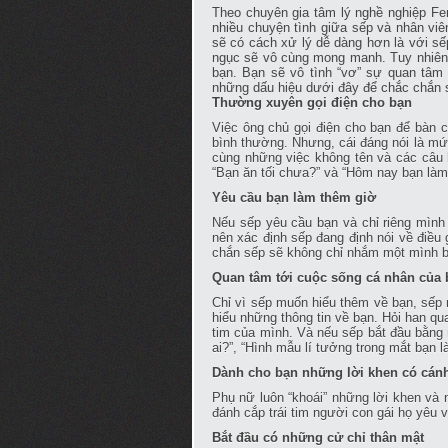
Theo chuyên gia tâm lý nghề nghiệp Fer
nhiều chuyện tình giữa sếp và nhân viê
sẽ có cách xử lý dễ dàng hơn là với sế
ngục sẽ vô cùng mong manh. Tuy nhiên,
bạn. Bạn sẽ vô tình “vơ” sự quan tâm 
những dấu hiệu dưới đây để chắc chắn s
Thường xuyên gọi điện cho bạn
Việc ông chủ gọi điện cho bạn để bàn c
bình thường. Nhưng, cái đáng nói là mứ
cùng những việc không tên và các câu 
“Bạn ăn tối chưa?” và “Hôm nay bạn là
Yêu cầu bạn làm thêm giờ
Nếu sếp yêu cầu bạn và chỉ riêng mình 
nên xác định sếp đang định nói về điều
chắn sếp sẽ không chỉ nhắm một mình bạ
Quan tâm tới cuộc sống cá nhân của 
Chỉ vì sếp muốn hiểu thêm về bạn, sếp
hiểu những thông tin về bạn. Hỏi han qua
tim của mình. Và nếu sếp bắt đầu bằng 
ai?”, “Hình mẫu lí tưởng trong mắt bạn
Dành cho bạn những lời khen có cán
Phụ nữ luôn “khoái” những lời khen và
đánh cắp trái tim người con gái họ yêu 
Bắt đầu có những cử chỉ thân mật