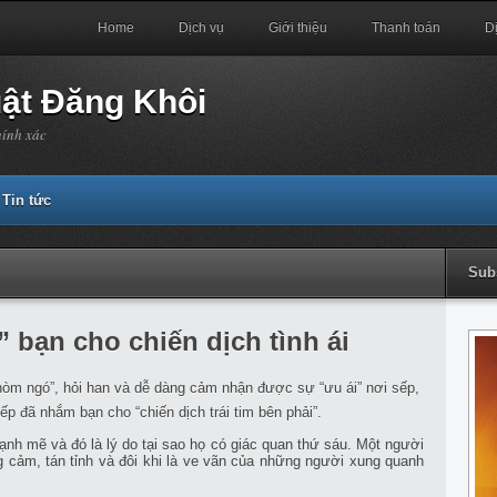
Home
Dịch vụ
Giới thiệu
Thanh toán
D
uật Đăng Khôi
hính xác
Tin tức
Sub
 bạn cho chiến dịch tình ái
nhòm ngó”, hỏi han và dễ dàng cảm nhận được sự “ưu ái” nơi sếp,
ếp đã nhắm bạn cho “chiến dịch trái tim bên phải”.
nh mẽ và đó là lý do tại sao họ có giác quan thứ sáu. Một người
ảm, tán tỉnh và đôi khi là ve vãn của những người xung quanh