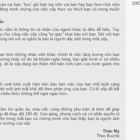
100
o vai bạn, “lưu” giữ bàn tay trên vai bạn hay bạo hơn chút nữa
động minh chứng cho việc sếp thực sự thích bạn và mong muốn
ân
c nắm rõ thông tin cá nhân của người khác là điều dễ hiểu. Tuy
ụ cho công việc sếp cũng “tự giác” khai báo với bạn. Nói với bạn
ng nói với ai nghĩa là bạn là người đặc biệt trong mắt sếp.
 bạn hơn những nhân viên khác chính là việc tăng lương cho bạn
 lương hoặc số dư tài khoản ngân hàng, bạn giật mình vì nó nhiều
, đó là sếp đang âm thầm thể hiện tình cảm của mình giành cho
 xinh luôn xuất hiện trên bàn làm việc của bạn mỗi buổi sáng
 đó một ánh mắt khẽ dõi theo phản ứng của bạn. Có lẽ sếp đã bắt
 chiêu thức không thể ngọt ngào hơn.
ng cách ăn vận
tâm tới quần áo, màu sắc cùng những phụ kiện đi kèm để giúp
ếp đã thay đổi 180 độ. Gọn gàng, phong cách và có phần quyến rũ
điểm trong mắt bạn và chứng mình cho bạn thấy bạn là người ảnh
tư tưởng của sếp.
Thảo My
Theo Buzzle