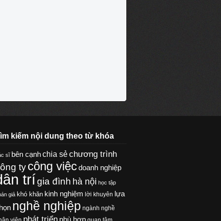
ìm kiếm nội dung theo từ khóa
chương trình
chia sẻ
bên cạnh
c sĩ
công việc
ông ty
doanh nghiệp
dân trí
gia đình
hà nội
học tập
kinh nghiệm
lựa
khó khăn
lời khuyên
hán giả
nghề nghiệp
họn
ngành nghề
phát triển
phù hợp
hân viên
quan tâm