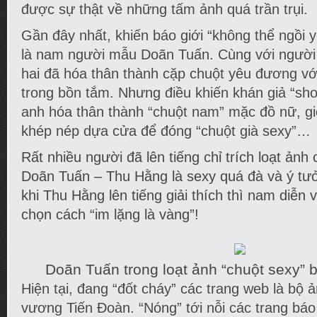
được sự thật về những tấm ảnh quá trần trụi.
Gần đây nhất, khiến báo giới “không thể ngồi 
là nam người mẫu Doãn Tuấn. Cùng với người
hai đã hóa thân thành cặp chuột yêu đương với
trong bồn tắm. Nhưng điều khiến khán giả “shoc
anh hóa thân thành “chuột nam” mặc đồ nữ, gi
khép nép dựa cửa để đóng “chuột già sexy”…
Rất nhiều người đã lên tiếng chỉ trích loạt ản
Doãn Tuấn – Thu Hằng là sexy quá đà và ý tưở
khi Thu Hằng lên tiếng giải thích thì nam diễn
chọn cách “im lặng là vàng”!
Doãn Tuấn trong loạt ảnh “chuột sexy” bị
Hiện tại, đang “đốt cháy” các trang web là bộ
vương Tiến Đoàn. “Nóng” tới nỗi các trang báo 