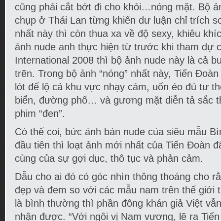
cũng phải cắt bớt đi cho khỏi…nóng mặt. Bộ 
chụp ở Thái Lan từng khiến dư luận chỉ trích 
nhất này thì còn thua xa về độ sexy, khiêu kh
ảnh nude anh thực hiện từ trước khi tham dự c
International 2008 thì bộ ảnh nude này là cả b
trẽn. Trong bộ ảnh “nóng” nhất này, Tiến Đoàn
lót để lộ cả khu vực nhạy cảm, uốn éo đủ tư th
biển, đường phố… và gương mặt diễn tả sắc th
phim “đen”.
Có thể coi, bức ảnh bán nude của siêu mẫu Bì
đầu tiên thì loạt ảnh mới nhất của Tiến Đoàn đ
cùng của sự gợi dục, thô tục và phản cảm.
Dẫu cho ai đó có góc nhìn thông thoáng cho r
đẹp và đem so với các mẫu nam trên thế giới 
là bình thường thì phần đông khán giả Việt v
nhận được. “Với ngôi vị Nam vương, lẽ ra Tiến