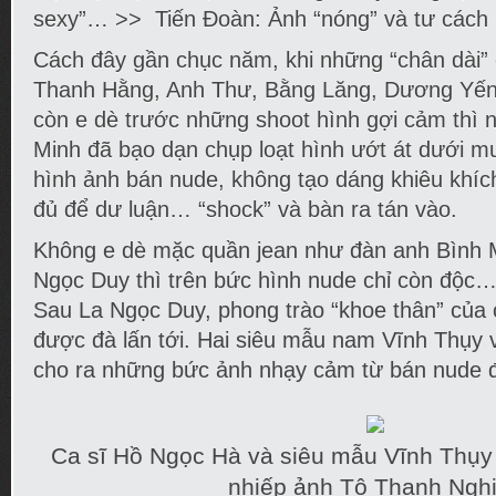
sexy”… >> Tiến Đoàn: Ảnh “nóng” và tư cách 
Cách đây gần chục năm, khi những “chân dài”
Thanh Hằng, Anh Thư, Bằng Lăng, Dương Yế
còn e dè trước những shoot hình gợi cảm thì
Minh đã bạo dạn chụp loạt hình ướt át dưới m
hình ảnh bán nude, không tạo dáng khiêu khí
đủ để dư luận… “shock” và bàn ra tán vào.
Không e dè mặc quần jean như đàn anh Bình M
Ngọc Duy thì trên bức hình nude chỉ còn độc…
Sau La Ngọc Duy, phong trào “khoe thân” củ
được đà lấn tới. Hai siêu mẫu nam Vĩnh Thụy v
cho ra những bức ảnh nhạy cảm từ bán nude 
Ca sĩ Hồ Ngọc Hà và siêu mẫu Vĩnh Thụy 
nhiếp ảnh Tô Thanh Ngh