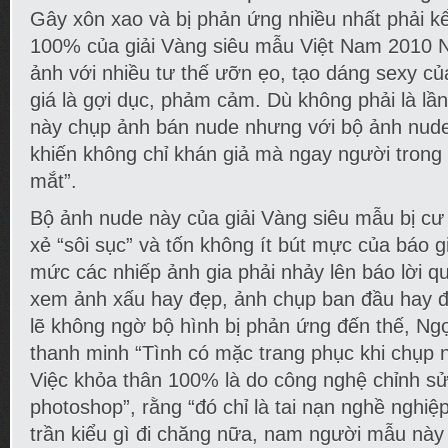
Gây xôn xao và bị phản ứng nhiều nhất phải k
100% của giải Vàng siêu mẫu Việt Nam 2010 
ảnh với nhiều tư thế ưỡn ẹo, tạo dáng sexy củ
giá là gợi dục, phảm cảm. Dù không phải là lần
này chụp ảnh bán nude nhưng với bộ ảnh nud
khiến không chỉ khán giả mà ngay người trong 
mắt”.
Bộ ảnh nude này của giải Vàng siêu mẫu bị c
xẻ “sôi sục” và tốn không ít bút mực của báo g
mức các nhiếp ảnh gia phải nhảy lên báo lời qua
xem ảnh xấu hay đẹp, ảnh chụp ban đầu hay 
lẽ không ngờ bộ hình bị phản ứng đến thế, Ngọc
thanh minh “Tình có mặc trang phục khi chụp 
Việc khỏa thân 100% là do công nghệ chỉnh s
photoshop”, rằng “đó chỉ là tai nạn nghề ngh
trần kiểu gì đi chăng nữa, nam người mẫu này