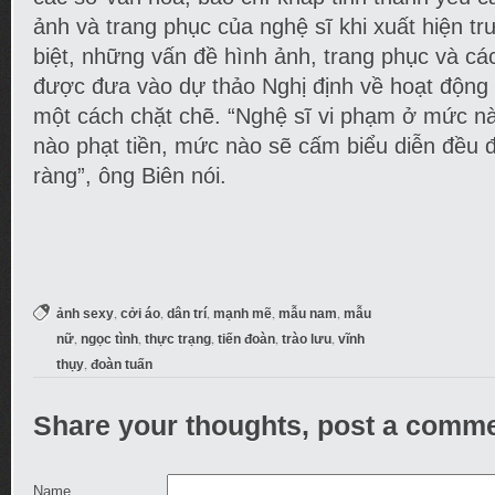
ảnh và trang phục của nghệ sĩ khi xuất hiện t
biệt, những vấn đề hình ảnh, trang phục và cá
được đưa vào dự thảo Nghị định về hoạt động 
một cách chặt chẽ. “Nghệ sĩ vi phạm ở mức n
nào phạt tiền, mức nào sẽ cấm biểu diễn đều 
ràng”, ông Biên nói.
,
,
,
,
,
ảnh sexy
cởi áo
dân trí
mạnh mẽ
mẫu nam
mẫu
,
,
,
,
,
nữ
ngọc tình
thực trạng
tiến đoàn
trào lưu
vĩnh
,
thụy
đoàn tuấn
Share your thoughts, post a comme
Name