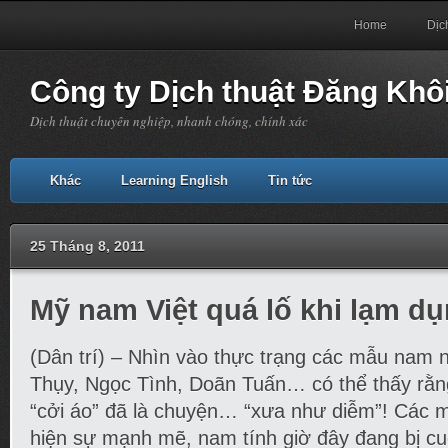
Home
Dịc
Công ty Dịch thuật Đăng Khô
Dịch thuật chuyên nghiệp, nhanh chóng, chính xác
Khác
Learning English
Tin tức
25 Tháng 8, 2011
Mỹ nam Việt quá lố khi lạm d
(Dân trí) – Nhìn vào thực trạng các mẫu nam 
Thụy, Ngọc Tình, Doãn Tuấn… có thể thấy rằn
“cởi áo” đã là chuyện… “xưa như diễm”! Các m
hiện sự mạnh mẽ, nam tính giờ đây đang bị cu