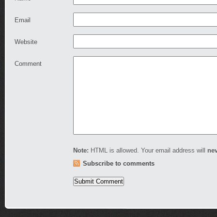
Email
Website
Comment
Note:
HTML is allowed. Your email address will
ne
Subscribe to comments