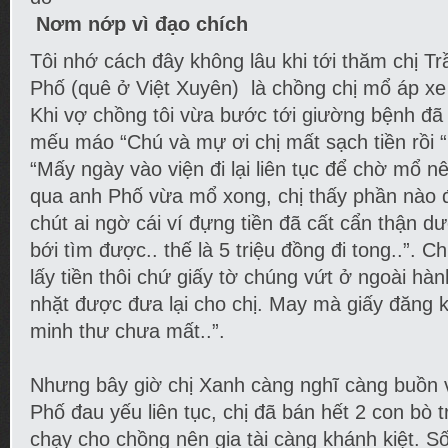
Nơm nớp vì đạo chích
Tôi nhớ cách đây không lâu khi tới thăm chị Tr
Phố (quê ở Việt Xuyên) là chồng chị mổ áp xe 
Khi vợ chồng tôi vừa bước tới giường bệnh đã
mếu máo “Chú và mự ơi chị mất sạch tiền rồi “.
“Mấy ngày vào viện đi lại liên tục để chờ mổ n
qua anh Phố vừa mổ xong, chị thấy phần nào 
chút ai ngờ cái ví đựng tiền đã cất cẩn thận d
bới tìm được.. thế là 5 triệu đồng đi tong..”. C
lấy tiền thôi chứ giấy tờ chúng vứt ở ngoài hà
nhặt được đưa lại cho chị. May mà giấy đăng 
minh thư chưa mất..”.
Nhưng bây giờ chị Xanh càng nghĩ càng buồn
Phố đau yếu liên tục, chị đã bán hết 2 con bò 
chạy cho chồng nên gia tài càng khánh kiệt. Số 