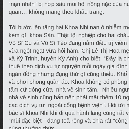
“nạn nhân” bị hớp sâu mùi hôi nồng nặc của nư
quan… không mang theo khẩu trang.
Tôi bước lên tầng hai Khoa Nhi nạn ô nhiễm m
kém gì khoa Sản. Thật tội nghiệp cho hai cháu
Võ Sĩ Cu và Võ Sĩ Tèo đang nằm điều trị viêm 
vừa ngột ngạt vừa hôi hám. Chị Lê Thị Hoa mẹ
xã Kỳ Trinh, huyện Kỳ Anh) cho biết: “Đây là 
thuê theo dịch vụ tự nguyện mỗi ngày gia đình
ngàn đồng nhưng đụng thứ gì cũng thiếu. Khổ 
và phơi phong quần áo. Khoa không có phòng 
tắm cứ đóng cửa nhà vệ sinh tắm. Nhiều ngư
nhà vệ sinh cũng bẩn nên phải mất thêm 10 ng
các dịch vụ tư ngoài cổng bệnh viện”. Hôi tới m
bác sĩ khoa Nhi khi đi qua hành lang cũng rất 
“mùi đặc biệt ” đang toả rộng và chia rất “côn
cùng thưởng thức.