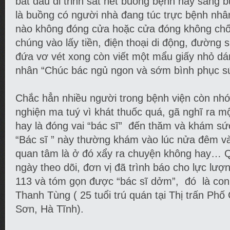
bắt đầu đi trinh sát hết buồng bệnh này sang 
là buồng có người nhà đang túc trực bệnh nh
nào không đóng cửa hoặc cửa đóng không chố
chúng vào lấy tiền, điện thoại di động, đường
đứa vơ vét xong còn viết một mẩu giấy nhỏ d
nhân “Chúc bác ngủ ngon và sớm bình phục sứ
Chắc hẳn nhiều người trong bệnh viện còn nh
nghiện ma tuý vì khát thuốc quá, gã nghĩ ra m
hay là đóng vai “bác sĩ” đến thăm và khám s
“Bác sĩ ” này thường khám vào lúc nửa đêm và
quan tâm là ở đó xẩy ra chuyện không hay… 
ngày theo dõi, đơn vị đã trình báo cho lực lượ
113 và tóm gọn được “bác sĩ dởm”, đó là co
Thanh Tùng ( 25 tuổi trú quán tại Thị trấn P
Sơn, Hà Tĩnh).