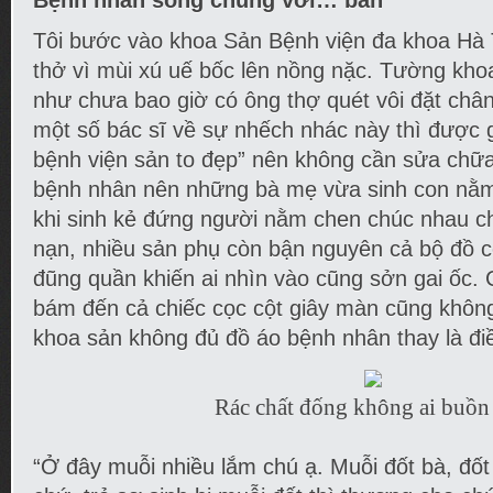
Bệnh nhân sống chung với… bẩn
Tôi bước vào khoa Sản Bệnh viện đa khoa Hà 
thở vì mùi xú uế bốc lên nồng nặc. Tường kh
như chưa bao giờ có ông thợ quét vôi đặt chân 
một số bác sĩ về sự nhếch nhác này thì được gi
bệnh viện sản to đẹp” nên không cần sửa chữa
bệnh nhân nên những bà mẹ vừa sinh con nằ
khi sinh kẻ đứng người nằm chen chúc nhau chẳ
nạn, nhiều sản phụ còn bận nguyên cả bộ đồ
đũng quần khiến ai nhìn vào cũng sởn gai ốc. 
bám đến cả chiếc cọc cột giây màn cũng không
khoa sản không đủ đồ áo bệnh nhân thay là điề
Rác chất đống không ai buồn
“Ở đây muỗi nhiều lắm chú ạ. Muỗi đốt bà, đố