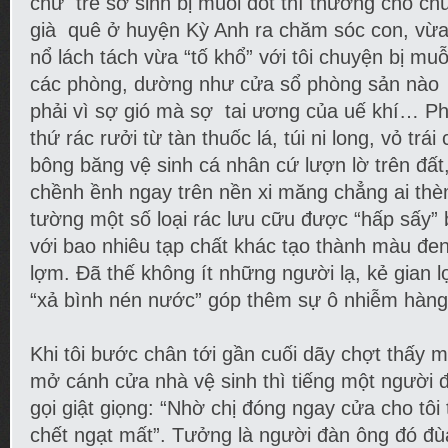
chứ trẻ sơ sinh bị muỗi đốt thì thương cho ch
già quê ở huyện Kỳ Anh ra chăm sóc con, vừa
nổ lách tách vừa “tố khổ” với tôi chuyện bị mu
các phòng, dường như cửa sổ phòng sản nào 
phải vì sợ gió mà sợ tai ương của uế khí… Ph
thứ rác rưởi từ tàn thuốc lá, túi ni long, vỏ trá
bông băng vệ sinh cá nhân cứ lượn lờ trên đất
chềnh ềnh ngay trên nền xi măng chẳng ai th
tường một số loại rác lưu cữu được “hấp sấy
với bao nhiêu tạp chất khác tạo thành màu đen
lợm. Đã thế không ít những người lạ, kẻ gian 
“xả bình nén nước” góp thêm sự ô nhiễm hàn
Khi tôi bước chân tới gần cuối dãy chợt thấy 
mở cánh cửa nhà vệ sinh thì tiếng một người 
gọi giật giọng: “Nhờ chị đóng ngay cửa cho tôi 
chết ngạt mất”. Tưởng là người đàn ông đó đù