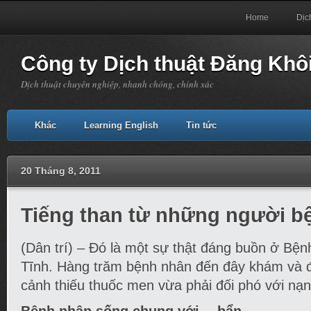
Home
Dịc
Công ty Dịch thuật Đăng Khô
Dịch thuật chuyên nghiệp, nhanh chóng, chính xác
Khác
Learning English
Tin tức
20 Tháng 8, 2011
Tiếng than từ những người b
(Dân trí) – Đó là một sự thật đáng buồn ở Bện
Tĩnh. Hàng trăm bệnh nhân đến đây khám và đi
cảnh thiếu thuốc men vừa phải đối phó với nạ