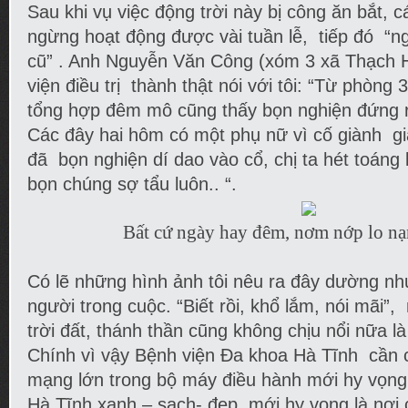
Sau khi vụ việc động trời này bị công ăn bắt, 
ngừng hoạt động được vài tuần lễ, tiếp đó “n
cũ” . Anh Nguyễn Văn Công (xóm 3 xã Thạch H
viện điều trị thành thật nói với tôi: “Từ phòng
tổng hợp đêm mô cũng thấy bọn nghiện đứng r
Các đây hai hôm có một phụ nữ vì cố giành giật
đã bọn nghiện dí dao vào cổ, chị ta hét toáng 
bọn chúng sợ tẩu luôn.. “.
Bất cứ ngày hay đêm, nơm nớp lo nạ
Có lẽ những hình ảnh tôi nêu ra đây dường nh
người trong cuộc. “Biết rồi, khổ lắm, nói mãi”,
trời đất, thánh thần cũng không chịu nổi nữa là
Chính vì vậy Bệnh viện Đa khoa Hà Tĩnh cần 
mạng lớn trong bộ máy điều hành mới hy vọng
Hà Tĩnh xanh – sạch- đẹp, mới hy vọng là nơi