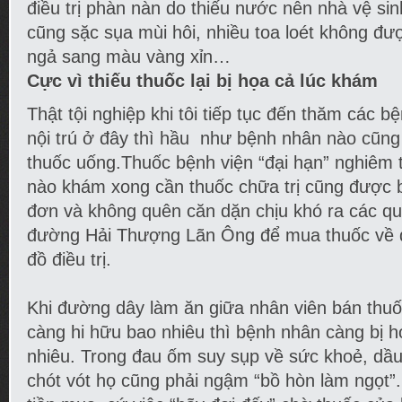
điều trị phàn nàn do thiếu nước nên nhà vệ sin
cũng sặc sụa mùi hôi, nhiều toa loét không đượ
ngả sang màu vàng xỉn…
Cực vì thiếu thuốc lại bị họa cả lúc khám
Thật tội nghiệp khi tôi tiếp tục đến thăm các b
nội trú ở đây thì hầu như bệnh nhân nào cũng 
thuốc uống.Thuốc bệnh viện “đại hạn” nghiêm 
nào khám xong cần thuốc chữa trị cũng được bá
đơn và không quên căn dặn chịu khó ra các qu
đường Hải Thượng Lãn Ông để mua thuốc về 
đồ điều trị.
Khi đường dây làm ăn giữa nhân viên bán thuốc
càng hi hữu bao nhiêu thì bệnh nhân càng bị 
nhiêu. Trong đau ốm suy sụp về sức khoẻ, dầu
chót vót họ cũng phải ngậm “bồ hòn làm ngọt”