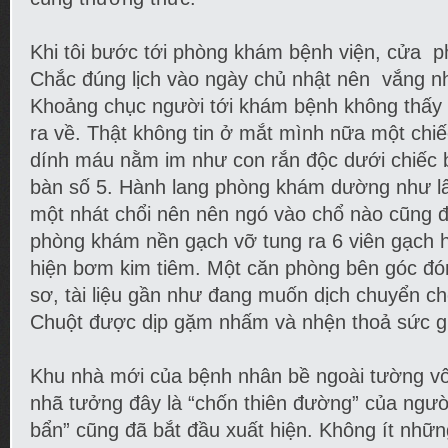
Khi tôi bước tới phòng khám bệnh viện, cửa 
Chắc đúng lịch vào ngày chủ nhật nên vắng n
Khoảng chục người tới khám bệnh không thấy n
ra về. Thật không tin ở mắt mình nữa một chi
dính máu nằm im như con rắn độc dưới chiếc 
bàn số 5. Hành lang phòng khám dường như l
một nhát chổi nên nên ngó vào chổ nào cũng đặ
phòng khám nền gạch vỡ tung ra 6 viên gạch ho
hiện bơm kim tiêm. Một căn phòng bên góc đó
sơ, tài liệu gần như đang muốn dịch chuyển ch
Chuột được dịp gặm nhấm và nhện thoả sức gi
Khu nhà mới của bệnh nhân bề ngoài tường vôi
nhã tưởng đây là “chốn thiên đường” của ngư
bẩn” cũng đã bắt đầu xuất hiện. Không ít nhữ