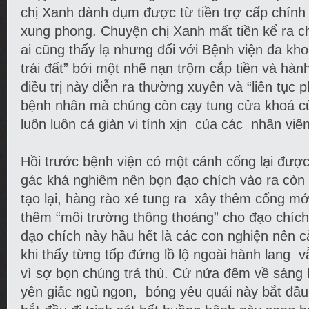
chị Xanh dành dụm được từ tiền trợ cấp chính
xung phong. Chuyện chị Xanh mất tiền kể ra c
ai cũng thấy lạ nhưng đối với Bệnh viện đa kho
trái đất” bởi một nhẽ nạn trộm cắp tiền và hàn
điều trị này diễn ra thường xuyên và “liên tục p
bệnh nhân mà chúng còn cạy tung cửa khoá c
luôn luôn cả giàn vi tính xịn của các nhân viê
Hồi trước bệnh viện có một cánh cổng lại đượ
gác khá nghiêm nên bọn đạo chích vào ra còn d
tạo lại, hàng rào xé tung ra xây thêm cổng mớ
thêm “môi trường thông thoáng” cho đạo chíc
đạo chích này hầu hết là các con nghiện nên cả
khi thấy từng tốp đứng lồ lộ ngoài hành lang
vì sợ bọn chúng trả thù. Cứ nửa đêm về sáng 
yên giấc ngủ ngon, bóng yêu quái này bắt đầu