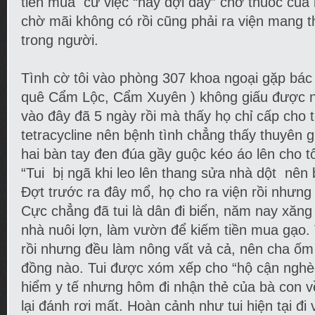
tiền mua cứ việc “hãy đợi đấy” chờ thuốc của
chờ mãi không có rồi cũng phải ra viện mang 
trong người.
Tình cờ tôi vào phòng 307 khoa ngoại gặp bác
quê Cẩm Lộc, Cẩm Xuyên ) không giấu được nổ
vào đây đã 5 ngày rồi mà thấy họ chỉ cấp cho t
tetracycline nên bệnh tình chẳng thấy thuyên
hai bàn tay đen đúa gầy guộc kéo áo lên cho t
“Tui bị ngã khi leo lên thang sửa nhà dột nên
Đợt trước ra đây mổ, họ cho ra viện rồi nhưng
Cực chẳng đã tui là dân đi biển, năm nay xăng
nhà nuôi lợn, làm vườn để kiếm tiền mua gạo. 
rồi nhưng đều làm nông vất vả cả, nên cha ố
đồng nào. Tui được xóm xếp cho “hộ cận nghè
hiểm y tế nhưng hôm đi nhận thẻ của bà con 
lại đánh rơi mất. Hoàn cảnh như tui hiện tại đi v