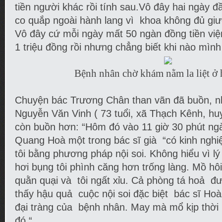
tiền người khác rồi tính sau.Vô đây hai ngày đ
co quắp ngoài hành lang vì khoa không đủ gi
Vô đây cứ mỗi ngày mất 50 ngàn đồng tiền việ
1 triệu đồng rồi nhưng chẳng biết khi nào mìn
Bệnh nhân chờ khám nằm la liệt ở 
Chuyện bác Trương Chân than vãn đã buồn, 
Nguyễn Văn Vinh ( 73 tuổi, xã Thạch Kênh, hu
còn buồn hơn: “Hôm đó vào 11 giờ 30 phút ngà
Quang Hoà một trong bác sĩ già “có kinh ngh
tôi bằng phương pháp nội soi. Không hiểu vì l
hơi bụng tôi phình căng hơn trống làng. Mồ hôi
quằn quại và tôi ngất xỉu. Cả phòng tá hoả đ
thấy hậu quả cuộc nội soi đặc biệt bác sĩ Hoà
đại tràng của bệnh nhân. May mà mổ kịp thời 
đó “