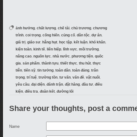
,
,
,
,
ảnh hưởng
chất lượng
chế tài
chủ trương
chương
,
,
,
,
,
,
trình
coi trọng
cống hiến
củng cố
dân tộc
dự án
,
,
,
,
,
,
giá trị
giáo sư
hẫng hụt
học tập
kết luận
khó khăn
,
,
,
,
,
kiện toàn
kinh tế
liên hiệp
lĩnh vực
môi trường
,
,
,
,
nâng cao
nguồn lực
nhà nước
phương tiện
quốc
,
,
,
,
,
gia
sản phẩm
thành tựu
thiết thực
thu hút
thực
,
,
,
,
,
tiễn
tiến sỹ
tin tưởng
toàn dân
toàn đảng
trân
,
,
,
,
,
,
trọng
trí tuệ
trường tồn
tư vấn
vấn đề
vật nuôi
,
,
,
,
,
yêu cầu
đại diện
đánh trận
đặt hàng
đầu tư
điều
,
,
,
kiện
điều tra
đoàn kết
đường lối
Share your thoughts, post a comme
Name