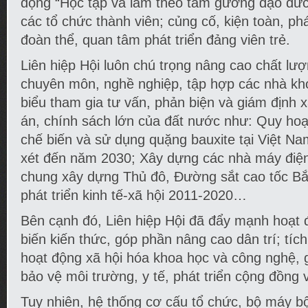
động “Học tập và làm theo tấm gương đạo đức
các tổ chức thành viên; củng cố, kiện toàn, ph
đoàn thể, quan tâm phát triển đảng viên trẻ.
Liên hiệp Hội luôn chú trọng nâng cao chất lư
chuyên môn, nghề nghiệp, tập hợp các nhà khoa
biểu tham gia tư vấn, phản biện và giám định x
án, chính sách lớn của đất nước như: Quy hoạ
chế biến và sử dụng quặng bauxite tại Việt N
xét đến năm 2030; Xây dựng các nhà máy điệ
chung xây dựng Thủ đô, Đường sắt cao tốc B
phát triển kinh tế-xã hội 2011-2020…
Bên cạnh đó, Liên hiệp Hội đã đẩy mạnh hoạt đ
biến kiến thức, góp phần nâng cao dân trí; tíc
hoạt động xã hội hóa khoa học và công nghệ, g
bảo vệ môi trường, y tế, phát triển cộng đồng
Tuy nhiên, hệ thống cơ cấu tổ chức, bộ máy bộ