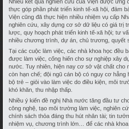
Nhiều kết quả nghiên cứu của Viện được ứng dụ
thực góp phần phát triển kinh tế-xã hội, đảm b
Viện cũng đã thực hiện nhiều nhiệm vụ cấp Nhà
nghiên cứu, xây dựng cơ sở dữ liệu có giá trị 
lược, quy hoạch phát triển kinh tế-xã hội; tư v
nhiều chương trình, dự án, chủ trương, quyết
Tại các cuộc làm việc, các nhà khoa học đều
được làm việc, cống hiến cho sự nghiệp xây dự
nước. Tuy nhiên, hiện nay cơ sở vật chất cho
còn hạn chế; đội ngũ cán bộ có nguy cơ hẫng h
bộ trẻ – giỏi vào làm việc do điều kiện, môi tr
khó khăn, thu nhập thấp.
Nhiều ý kiến đề nghị Nhà nước tăng đầu tư cho
công nghệ, tạo môi trường làm việc, nghiên cứ
chính sách thỏa đáng thu hút nhân tài; tin tưở
nhiệm vụ, chương trình lớn… để các nhà kho