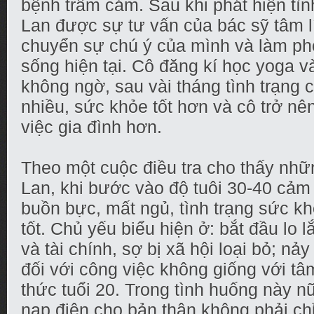
bệnh trầm cảm. Sau khi phát hiện tìn
Lan được sự tư vấn của bác sỹ tâm lí
chuyển sự chú ý của mình và làm p
sống hiện tại. Cô đăng kí học yoga v
không ngờ, sau vài tháng tình trạng 
nhiều, sức khỏe tốt hơn và cô trở nê
việc gia đình hơn.
Theo một cuộc điều tra cho thấy nhữ
Lan, khi bước vào độ tuôi 30-40 cảm
buồn bực, mất ngủ, tình trạng sức 
tốt. Chủ yếu biểu hiện ở: bắt đầu lo 
và tài chính, sợ bị xã hội loại bỏ; nả
đối với công việc không giống với tâ
thức tuổi 20. Trong tình huống này 
nạp điện cho bản thân không phải chỉ