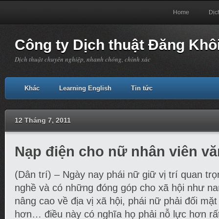
Home
Dịc
Công ty Dịch thuật Đăng Khô
Dịch thuật chuyên nghiệp, nhanh chóng, chính xác
Khác
Learning English
Tin tức
12 Tháng 7, 2011
Nạp điện cho nữ nhân viên v
(Dân trí) – Ngày nay phái nữ giữ vị trí quan tr
nghề và có những đóng góp cho xã hội như na
nâng cao về địa vị xã hội, phái nữ phải đối mặt
hơn… điều này có nghĩa họ phải nỗ lực hơn rất