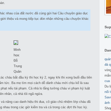
bàn.
khác nhau của đất nước đã cùng gửi hai Câu chuyện giáo dục
 giới thiệu và mong tiếp tục đón nhận những câu chuyện khác
Sup
Minh
Dan
họa:
quản
Đỗ
đá q
Trung
vòng
Quân
mắn
ác cháu bắt đầu kỳ thi học kỳ 2, ngay khi thi xong buổi đầu tiên
cua
 tấm tức. Ba mẹ tìm mọi cách dỗ dành cháu mới chịu kể là sau
Du l
ẽ phạt nếu tái phạm. Cả nhà lo lắng tưởng cháu vi phạm kỷ luật
nổi 
ên nhân, cả nhà tôi ngã ngửa.
Sav
rì và nâng cao danh hiệu thi đua, cô giáo chủ nhiệm lớp cháu đã
ảnh 
 nhau trong các giờ kiểm tra và cả trong các đợt thi học kỳ.
Sho