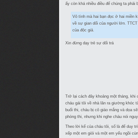
ấy còn khá nhiều điều để chúng ta phải 
Vô tình mà hai bạn đọc ở hai miền 
về sự gian dối của người lớn. TTCT
của độc giả.
Xin đừng dạy trẻ sự dối trá
Trở lại cách đây khoảng một tháng, khi c
cháu gái tôi về nhà lăn ra giường khóc
buổi thi, cháu bị cô giáo mắng và dọa s
phòng thi, nhưng khi nghe cháu nói nguy
Theo lời kể của cháu tôi, số là để duy t
xếp một em giỏi và một em yếu ngồi cùng