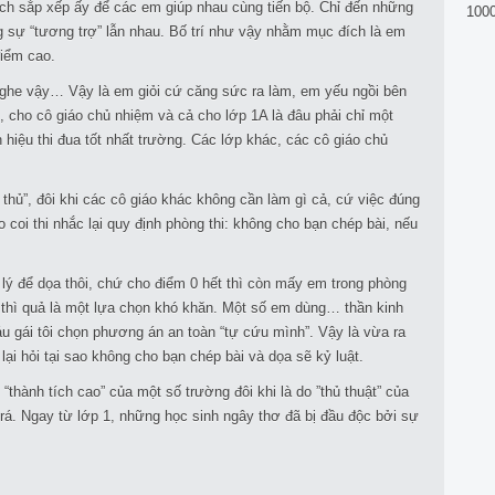
ách sắp xếp ấy để các em giúp nhau cùng tiến bộ. Chỉ đến những
100
g sự “tương trợ” lẫn nhau. Bố trí như vậy nhằm mục đích là em
điểm cao.
nghe vậy… Vậy là em giỏi cứ căng sức ra làm, em yếu ngồi bên
, cho cô giáo chủ nhiệm và cả cho lớp 1A là đâu phải chỉ một
hiệu thi đua tốt nhất trường. Các lớp khác, các cô giáo chủ
thủ”, đôi khi các cô giáo khác không cần làm gì cả, cứ việc đúng
áo coi thi nhắc lại quy định phòng thi: không cho bạn chép bài, nếu
m lý để dọa thôi, chứ cho điểm 0 hết thì còn mấy em trong phòng
 thì quả là một lựa chọn khó khăn. Một số em dùng… thần kinh
áu gái tôi chọn phương án an toàn “tự cứu mình”. Vậy là vừa ra
 lại hỏi tại sao không cho bạn chép bài và dọa sẽ kỷ luật.
“thành tích cao” của một số trường đôi khi là do ”thủ thuật” của
trá. Ngay từ lớp 1, những học sinh ngây thơ đã bị đầu độc bởi sự