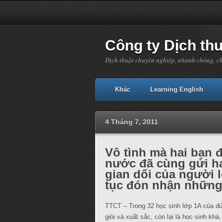
Công ty Dịch th
Dịch thuật chuyên nghiệp, nhanh chóng, c
Khác
Learning English
4 Tháng 7, 2011
Vô tình mà hai bạn 
nước đã cùng gửi ha
gian dối của người 
tục đón nhận những
TTCT – Trong 32 học sinh lớp 1A của đứa
giỏi và xuất sắc, còn lại là học sinh k