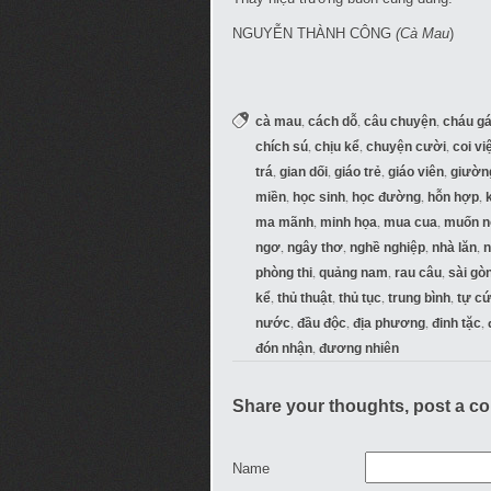
NGUYỄN THÀNH CÔNG
(Cà Mau
)
,
,
,
cà mau
cách dỗ
câu chuyện
cháu gá
,
,
,
chích sú
chịu kể
chuyện cười
coi vi
,
,
,
,
trá
gian dối
giáo trẻ
giáo viên
giườn
,
,
,
,
miền
học sinh
học đường
hỗn hợp
,
,
,
ma mãnh
minh họa
mua cua
muốn n
,
,
,
,
ngơ
ngây thơ
nghề nghiệp
nhà lăn
,
,
,
phòng thi
quảng nam
rau câu
sài gò
,
,
,
,
kể
thủ thuật
thủ tục
trung bình
tự c
,
,
,
,
nước
đầu độc
địa phương
đinh tặc
,
đón nhận
đương nhiên
Share your thoughts, post a c
Name