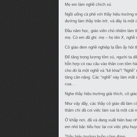
Mẹ em làm nghề chích sú
Ngồi uống cà phê với thầy hiệu trưởng 
đường làm thầy trăn trở, và đây là một
Đầu năm học, giáo viên chủ nhiệm làm t
mẹ. Có em đã ghi: mẹ – họ tên X, nghề 
Cô giáo đem nghề nghiệp lạ lẫm ấy hỏi t
Để tăng trọng lượng tôm sú, người ta 
hỗn hợp có rau câu vào thân con tôm h
cho đó là một nghề và “kê khai”! “Nghề”
tăng cân nặng. Các “nghề” này làm mất
cua…
Nghe thầy hiệu trưởng giải thích, cô gi
Như vậy đấy, các thầy cô giáo đã làm c
thậm chí đã coi việc làm sai là một cái 
Ở khắp nơi, đã và đang xuất hiện bao nh
em nhỏ bậc tiểu học lại coi việc phụ huyn
Thầy hiệu trưởng buồn cũng đúng.