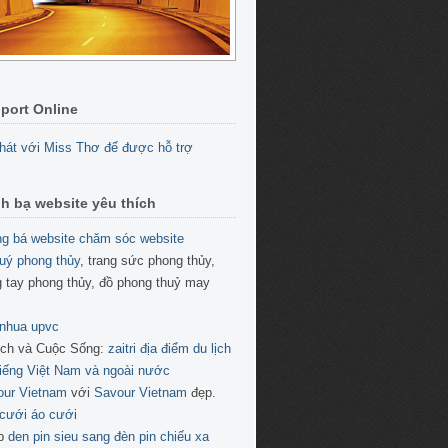
port Online
h bạ website yêu thích
g bá website
chăm sóc website
uý phong thủy
, trang sức phong thủy,
 tay phong thủy, đồ phong thuỷ may
 nhua upvc
ịch và Cuộc Sống:
zaitri địa điểm du lịch
tiếng Việt Nam và ngoài nước
our Vietnam
với
Savour Vietnam
đẹp.
cưới áo cưới
p
den pin sieu sang
đèn pin chiếu xa