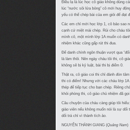
Điều lạ là lúc học cô giáo không dùng c
lúc “nước sôi lửa bỏng” cô mới huy độn
yếu có thể chép bài của em giỏi để đạt 
Các em chỉ mới học lớp 1, cô bảo sao 
cạnh cứ miệt mài chép. Rủi cho cháu tôi
mình cô, một mình lớp 1A muốn có danh 
nhiệm khác cũng gấp rút thi đua.
Để danh chính ngôn thuận vượt qua “đối 
là làm thôi. Nên ngày cháu tôi thi, cô gi
không sẽ bị kỷ luật, bài thi bị điểm 0.
Thật ra, cô giáo coi thi chỉ đánh đòn tâ
thi có điểm! Nhưng với các cháu lớp 1A
thép để tiếp tục cho bạn chép. Riêng ch
khỏi phòng thi, cô giáo chủ nhiệm đã gọi
Câu chuyện của cháu càng giúp tôi hiểu: 
giáo viên nếu không muốn nói là sự dối 
dối trá chỉ vì thành tích ảo.
NGUYỄN THÀNH GIANG (
Quảng Nam
)