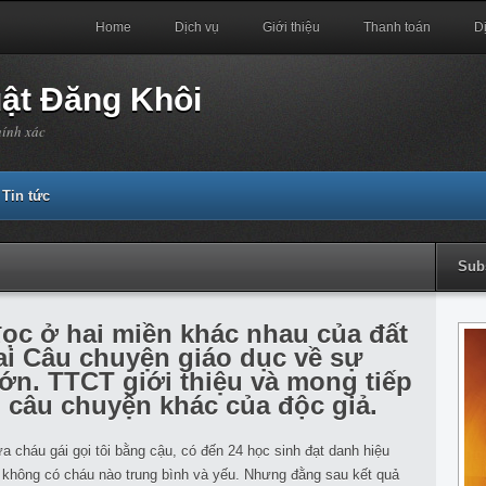
Home
Dịch vụ
Giới thiệu
Thanh toán
D
uật Đăng Khôi
hính xác
Tin tức
Sub
đọc ở hai miền khác nhau của đất
i Câu chuyện giáo dục về sự
lớn. TTCT giới thiệu và mong tiếp
 câu chuyện khác của độc giả.
 cháu gái gọi tôi bằng cậu, có đến 24 học sinh đạt danh hiệu
há, không có cháu nào trung bình và yếu. Nhưng đằng sau kết quả