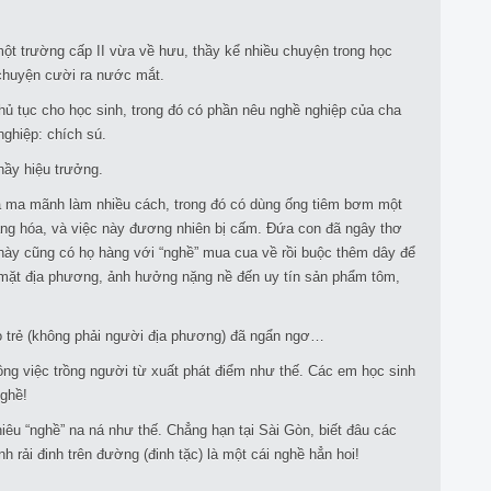
một trường cấp II vừa về hưu, thầy kể nhiều chuyện trong học
 chuyện cười ra nước mắt.
hủ tục cho học sinh, trong đó có phần nêu nghề nghiệp của cha
nghiệp: chích sú.
hầy hiệu trưởng.
đã ma mãnh làm nhiều cách, trong đó có dùng ống tiêm bơm một
àng hóa, và việc này đương nhiên bị cấm. Đứa con đã ngây thơ
 này cũng có họ hàng với “nghề” mua cua về rồi buộc thêm dây để
 mặt địa phương, ảnh hưởng nặng nề đến uy tín sản phẩm tôm,
áo trẻ (không phải người địa phương) đã ngẩn ngơ…
ông việc trồng người từ xuất phát điểm như thế. Các em học sinh
nghề!
iêu “nghề” na ná như thế. Chẳng hạn tại Sài Gòn, biết đâu các
h rải đinh trên đường (đinh tặc) là một cái nghề hẳn hoi!