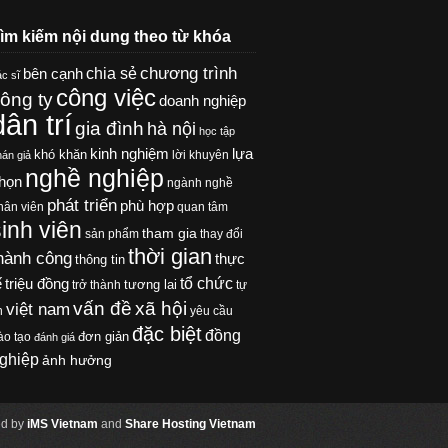
ìm kiếm nội dung theo từ khóa
chương trình
chia sẻ
bên cạnh
c sĩ
công việc
ông ty
doanh nghiệp
dân trí
gia đình
hà nội
học tập
kinh nghiệm
lựa
khó khăn
lời khuyên
hán giả
nghề nghiệp
họn
ngành nghề
phát triển
phù hợp
hân viên
quan tâm
sinh viên
tham gia
sản phẩm
thay đổi
thời gian
hành công
thực
thông tin
tổ chức
ế
triệu đồng
tương lai
trở thành
tự
xã hội
vấn đề
việt nam
n
yêu cầu
đặc biệt
đồng
đơn giản
ào tạo
đánh giá
ghiệp
ảnh hưởng
d by
iMS Vietnam
and
Share Hosting Vietnam