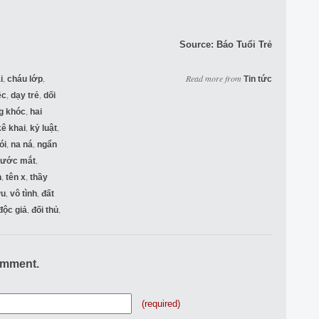
Source:
Báo Tuổi Trẻ
,
,
Read more from
i
cháu lớp
Tin tức
,
,
ệc
dạy trẻ
dối
,
g khóc
hai
,
,
kê khai
kỷ luật
,
,
ói
na ná
ngẩn
,
nước mắt
,
,
n
tên x
thầy
,
,
ứu
vô tình
đất
,
,
độc giả
đối thủ
omment.
(required)