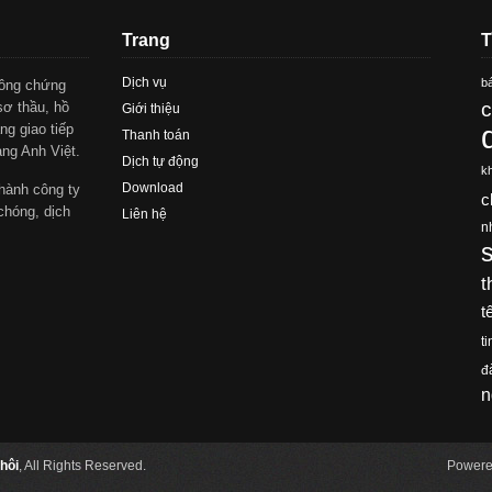
Trang
T
Dịch vụ
bá
công chứng
c
sơ thầu, hồ
Giới thiệu
ng giao tiếp
Thanh toán
àng Anh Việt.
Dịch tự động
k
Download
hành công ty
c
chóng, dịch
Liên hệ
n
t
t
ti
đ
n
hôi
, All Rights Reserved.
Powere