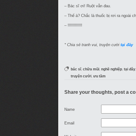
– Bác sĩ ơi! Ruột vẫn đau.
– Thế à? Chắc là thuốc bị rơi ra ngoài ch
– !!!!!!!!!!!!
* Chia sẻ tranh vui, truyện cười
tại đây
,
,
,
bác sĩ
chữa mũi
nghề nghiệp
tại đây
,
truyện cười
ưu tầm
Share your thoughts, post a c
Name
Email