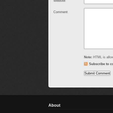
Website
Comment
Note:
HTML is allow
Subscribe to 
About