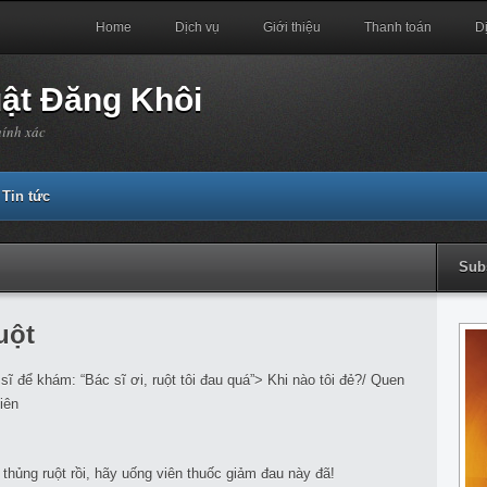
Home
Dịch vụ
Giới thiệu
Thanh toán
D
uật Đăng Khôi
hính xác
Tin tức
Sub
uột
ĩ để khám: “Bác sĩ ơi, ruột tôi đau quá”> Khi nào tôi đẻ?/ Quen
iên
 thủng ruột rồi, hãy uống viên thuốc giảm đau này đã!