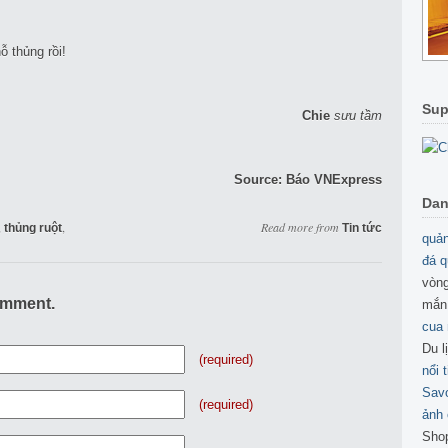
ỗ thủng rồi!
Sup
Chie
s
ưu tầm
Source:
Báo VNExpress
Dan
,
,
Read more from
thủng ruột
Tin tức
quản
đá q
vòng
omment.
mắn
cua
Du l
(required)
nổi 
Sav
(required)
ảnh 
Sho