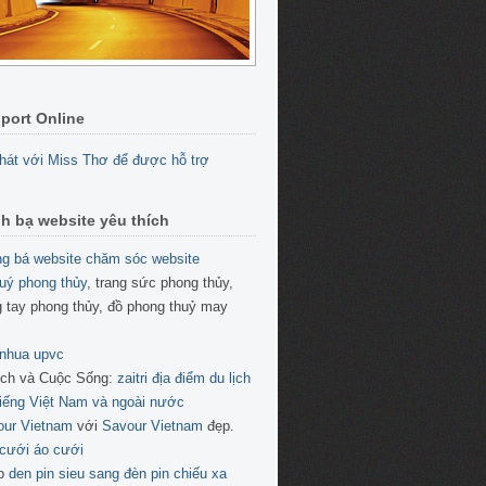
port Online
h bạ website yêu thích
g bá website
chăm sóc website
uý phong thủy
, trang sức phong thủy,
 tay phong thủy, đồ phong thuỷ may
 nhua upvc
ịch và Cuộc Sống:
zaitri địa điểm du lịch
tiếng Việt Nam và ngoài nước
our Vietnam
với
Savour Vietnam
đẹp.
cưới áo cưới
p
den pin sieu sang
đèn pin chiếu xa