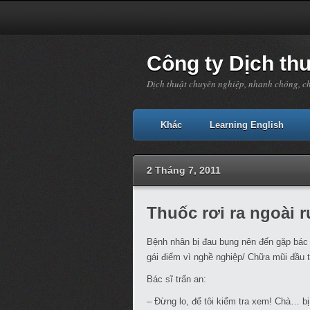
Công ty Dịch th
Dịch thuật chuyên nghiệp, nhanh chóng, c
Khác
Learning English
2 Tháng 7, 2011
Thuốc rơi ra ngoài r
Bệnh nhân bị đau bụng nên đến gặp bác s
gái điếm vì nghề nghiệp/ Chữa mũi đầu t
Bác sĩ trấn an:
– Đừng lo, để tôi kiểm tra xem! Chà… bị