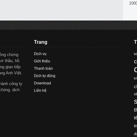
100
Trang
T
Dịch vụ
bá
công chứng
c
sơ thầu, hồ
Giới thiệu
ng giao tiếp
Thanh toán
àng Anh Việt.
Dịch tự động
k
Download
hành công ty
c
chóng, dịch
Liên hệ
n
t
t
ti
đ