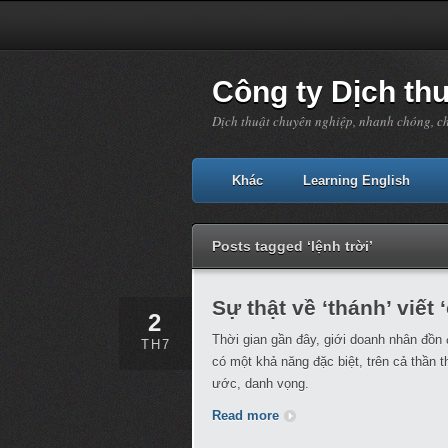
Công ty Dịch th
Dịch thuật chuyên nghiệp, nhanh chóng, c
Khác
Learning English
Posts tagged ‘lệnh trời’
Sự thật về ‘thánh’ viết 
2
Thời gian gần đây, giới doanh nhân đồn 
TH7
có một khả năng đặc biệt, trên cả thần 
ước, danh vọng.
Read more