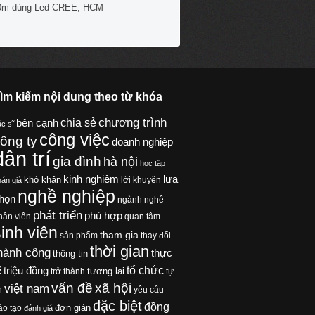
0m dùng Led CREE, HCM
ìm kiếm nội dung theo từ khóa
chương trình
chia sẻ
bên cạnh
c sĩ
công việc
ông ty
doanh nghiệp
dân trí
gia đình
hà nội
học tập
kinh nghiệm
lựa
khó khăn
lời khuyên
hán giả
nghề nghiệp
họn
ngành nghề
phát triển
phù hợp
hân viên
quan tâm
sinh viên
tham gia
sản phẩm
thay đổi
thời gian
hành công
thực
thông tin
tổ chức
ế
triệu đồng
tương lai
trở thành
tự
xã hội
vấn đề
việt nam
n
yêu cầu
đặc biệt
đồng
đơn giản
ào tạo
đánh giá