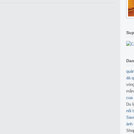
Sup
Dan
quản
đá q
vòng
mắn
cua
Du l
nổi 
Sav
ảnh 
Sho