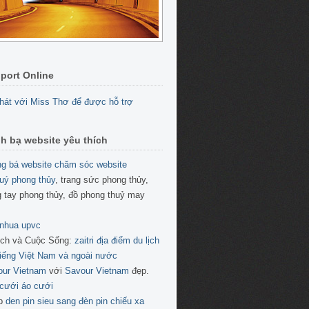
port Online
h bạ website yêu thích
g bá website
chăm sóc website
uý phong thủy
, trang sức phong thủy,
 tay phong thủy, đồ phong thuỷ may
 nhua upvc
ịch và Cuộc Sống:
zaitri địa điểm du lịch
tiếng Việt Nam và ngoài nước
our Vietnam
với
Savour Vietnam
đẹp.
cưới áo cưới
p
den pin sieu sang
đèn pin chiếu xa