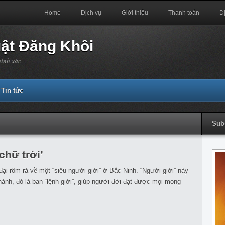
Home
Dịch vụ
Giới thiệu
Thanh toán
D
uật Đăng Khôi
hính xác
Tin tức
Sub
‘chữ trời’
đại rôm rả về một “siêu người giời” ở Bắc Ninh. “Người giời” này
thánh, đó là ban “lệnh giời”, giúp người đời đạt được mọi mong