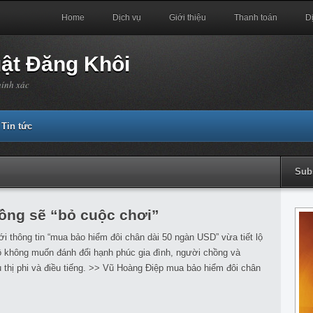
Home
Dịch vụ
Giới thiệu
Thanh toán
D
uật Đăng Khôi
hính xác
Tin tức
Sub
ồng sẽ “bỏ cuộc chơi”
ới thông tin “mua bảo hiểm đôi chân dài 50 ngàn USD” vừa tiết lộ
n. Cô không muốn đánh đổi hạnh phúc gia đình, người chồng và
 thị phi và điều tiếng. >> Vũ Hoàng Điệp mua bảo hiểm đôi chân