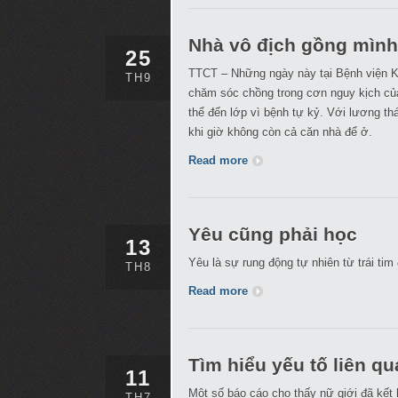
Nhà vô địch gồng mình
25
TTCT – Những ngày này tại Bệnh viện 
TH9
chăm sóc chồng trong cơn nguy kịch của 
thể đến lớp vì bệnh tự kỷ. Với lương th
khi giờ không còn cả căn nhà để ở.
Read more
Yêu cũng phải học
13
Yêu là sự rung động tự nhiên từ trái tim
TH8
Read more
Tìm hiểu yếu tố liên q
11
Một số báo cáo cho thấy nữ giới đã kết 
TH7