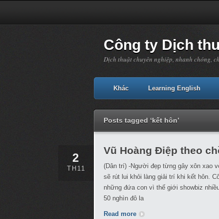
Công ty Dịch th
Dịch thuật chuyên nghiệp, nhanh chóng, c
Khác
Learning English
Posts tagged ‘kết hôn’
Vũ Hoàng Điệp theo ch
2
(Dân trí) -Người đẹp từng gây xôn xao v
TH11
sẽ rút lui khỏi làng giải trí khi kết hô
những đứa con vì thế giới showbiz nhiều
50 nghìn đô la
Read more