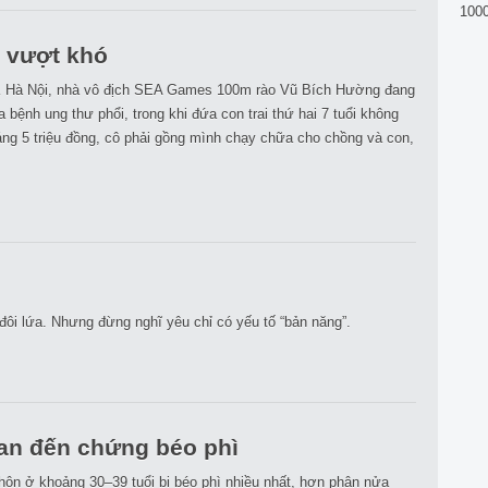
100
 vượt khó
K Hà Nội, nhà vô địch SEA Games 100m rào Vũ Bích Hường đang
bệnh ung thư phổi, trong khi đứa con trai thứ hai 7 tuổi không
áng 5 triệu đồng, cô phải gồng mình chạy chữa cho chồng và con,
 đôi lứa. Nhưng đừng nghĩ yêu chỉ có yếu tố “bản năng”.
uan đến chứng béo phì
hôn ở khoảng 30–39 tuổi bị béo phì nhiều nhất, hơn phân nửa