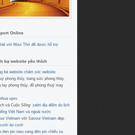
port Online
h bạ website yêu thích
g bá website
chăm sóc website
uý phong thủy
, trang sức phong thủy,
 tay phong thủy, đồ phong thuỷ may
 nhua upvc
ịch và Cuộc Sống:
zaitri địa điểm du lịch
tiếng Việt Nam và ngoài nước
our Vietnam
với
Savour Vietnam
đẹp.
cưới áo cưới
p
den pin sieu sang
đèn pin chiếu xa