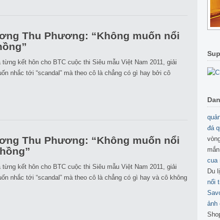
ương Thu Phương: “Không muốn nổi
chồng”
Sup
a từng kết hôn cho BTC cuộc thi Siêu mẫu Việt Nam 2011, giải
nhắc tới “scandal” mà theo cô là chẳng có gì hay bởi cô
Dan
quản
đá q
ương Thu Phương: “Không muốn nổi
vòng
chồng”
mắn
cua
a từng kết hôn cho BTC cuộc thi Siêu mẫu Việt Nam 2011, giải
Du l
nhắc tới “scandal” mà theo cô là chẳng có gì hay và cô không
nổi 
Sav
ảnh 
Sho