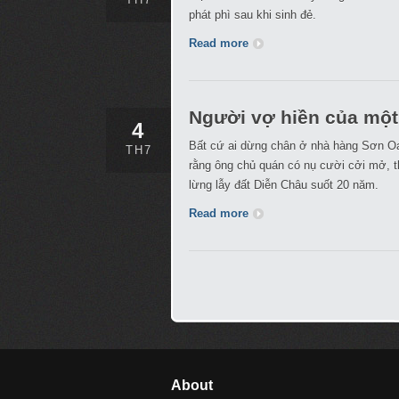
phát phì sau khi sinh đẻ.
Read more
Người vợ hiền của một 
4
Bất cứ ai dừng chân ở nhà hàng Sơn Oa
TH7
rằng ông chủ quán có nụ cười cởi mở, thâ
lừng lẫy đất Diễn Châu suốt 20 năm.
Read more
About